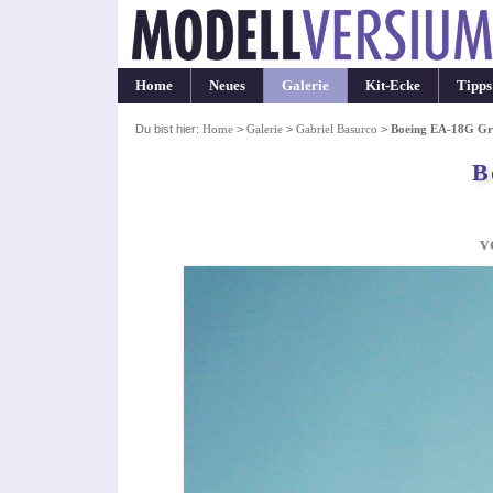
Home
Neues
Galerie
Kit-Ecke
Tipps
Du bist hier:
Home
>
Galerie
>
Gabriel Basurco
>
Boeing EA-18G Gr
B
v