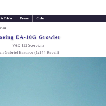
 & Tricks
Presse
Clubs
owler
oeing EA-18G Growler
VAQ-132 Scorpions
on Gabriel Basurco (1:144 Revell)