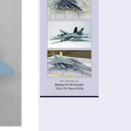
Alle Beiträge zu:
Boeing EA-18 Growler
USA | US Navy (USN)