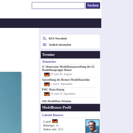
RSS-Newsfeed
Artikel einsenden
Termine
Demnächst:
11. Hemeraner Modellbauausstellung der IG
Modellbaugruppe Hemer
29. und 30. August
Ausstellung des Bremer Modellbauclubs
5. und 6. September
PMC Main-Kinzig
19. und 20. September
Alle Modellbau-Termine
Modellbauer-Profil
Gabriel Basurco
Land:
Beiträge:
26
Dabei seit:
2021