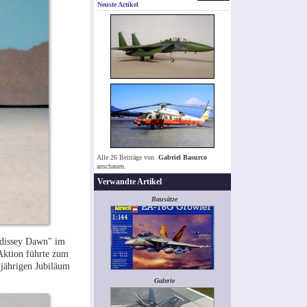
Neuste Artikel
Alle 26 Beiträge von
Gabriel Basurco
anschauen.
Verwandte Artikel
Bausätze
Odissey Dawn" im
 Aktion führte zum
njährigen Jubiläum
Galerie