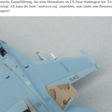
onische Kampfführung, das seine Heimatbasis im US-Staat Washington hat. Ei
rlegt. Ich kann die Seite "seaforces.org" empfehlen, man findet eine Riesenm
egerei!