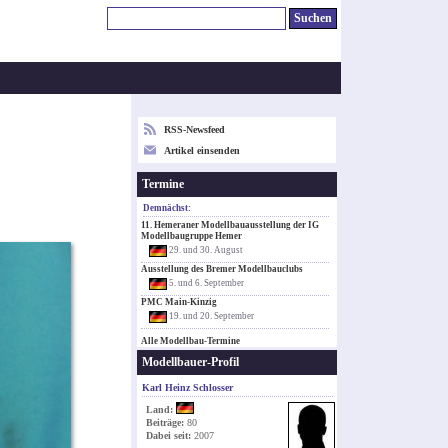
RSS-Newsfeed
Artikel einsenden
Termine
Demnächst:
11. Hemeraner Modellbauausstellung der IG
Modellbaugruppe Hemer
29. und 30. August
Ausstellung des Bremer Modellbauclubs
5. und 6. September
PMC Main-Kinzig
19. und 20. September
Alle Modellbau-Termine
Modellbauer-Profil
Karl Heinz Schlosser
Land:
Beiträge:
80
Dabei seit:
2007