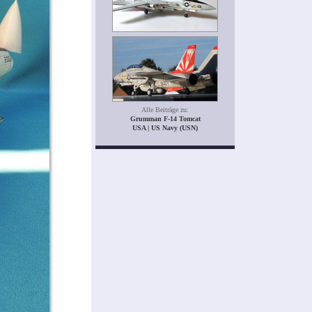
Alle Beiträge zu:
Grumman F-14 Tomcat
USA | US Navy (USN)