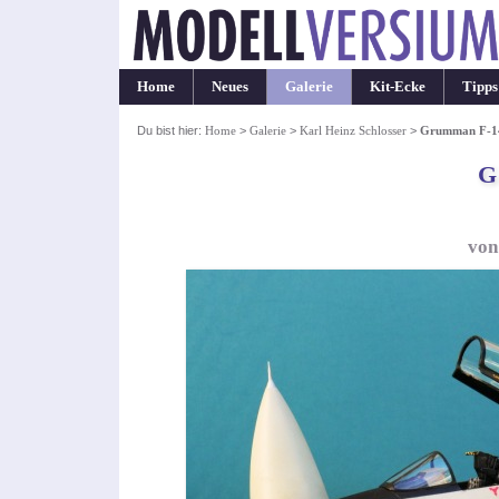
Home
Neues
Galerie
Kit-Ecke
Tipps
Du bist hier:
Home
>
Galerie
>
Karl Heinz Schlosser
>
Grumman F-1
G
von