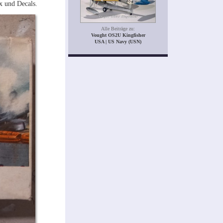
x und Decals.
Alle Beiträge zu:
Vought OS2U Kingfisher
USA | US Navy (USN)