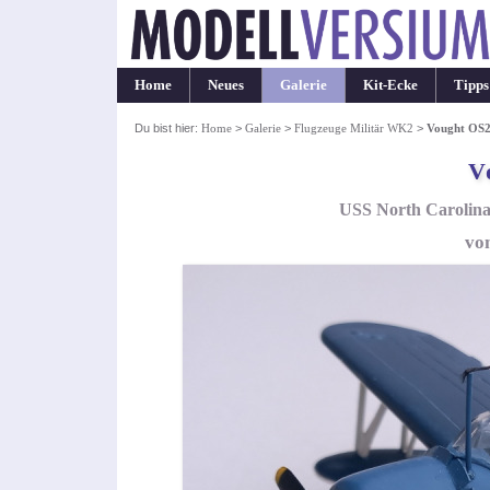
Home
Neues
Galerie
Kit-Ecke
Tipps
Du bist hier:
Home
>
Galerie
>
Flugzeuge Militär WK2
>
Vought OS2
V
USS North Carolina,
vo