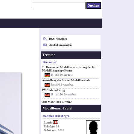
RSS-Newsfeed
Artikel einsenden
Termine
Demnächst:
11. Hemeraner Modellbauausstellung der IG
Modellbaugruppe Hemer
29. und 30. August
Ausstellung des Bremer Modellbauclubs
5. und 6. September
PMC Main-Kinzig
19. und 20. September
Alle Modellbau-Termine
Modellbauer-Profil
Matthias Reinshagen
Land:
Beiträge:
18
Dabei seit:
2026