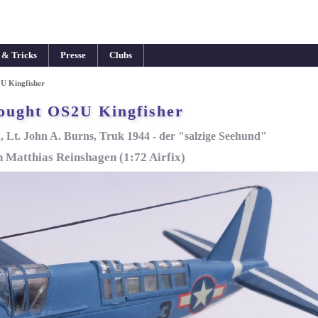
 & Tricks
Presse
Clubs
U Kingfisher
ought OS2U Kingfisher
 Lt. John A. Burns, Truk 1944 - der "salzige Seehund"
n Matthias Reinshagen (1:72 Airfix)