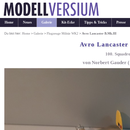
Home
Neues
Galerie
Kit-Ecke
Tipps & Tricks
Presse
Du bist hier:
Home
>
Galerie
>
Flugzeuge Militär WK2
>
Avro Lancaster B.Mk.III
Avro Lancaster
100. Squadr
von Norbert Gauder (