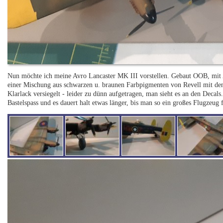
Nun möchte ich meine Avro Lancaster MK III vorstellen. Gebaut OOB, mit A
einer Mischung aus schwarzen u. braunen Farbpigmenten von Revell mit de
Klarlack versiegelt - leider zu dünn aufgetragen, man sieht es an den Decals
Bastelspass und es dauert halt etwas länger, bis man so ein großes Flugzeug 