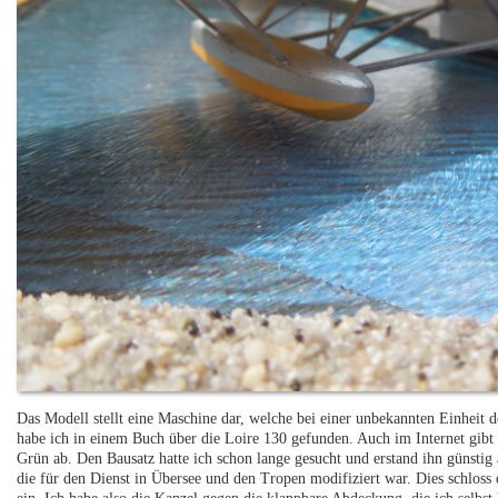
Das Modell stellt eine Maschine dar, welche bei einer unbekannten Einheit 
habe ich in einem Buch über die Loire 130 gefunden. Auch im Internet gibt
Grün ab. Den Bausatz hatte ich schon lange gesucht und erstand ihn günsti
die für den Dienst in Übersee und den Tropen modifiziert war. Dies schlo