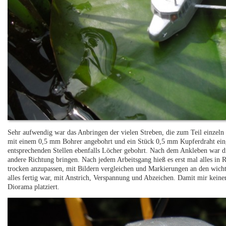
Sehr aufwendig war das Anbringen der vielen Streben, die zum Teil einzeln
mit einem 0,5 mm Bohrer angebohrt und ein Stück 0,5 mm Kupferdraht ei
entsprechenden Stellen ebenfalls Löcher gebohrt. Nach dem Ankleben war die 
andere Richtung bringen. Nach jedem Arbeitsgang hieß es erst mal alles in Ru
trocken anzupassen, mit Bildern vergleichen und Markierungen an den wichti
alles fertig war, mit Anstrich, Verspannung und Abzeichen. Damit mir keiner
Diorama platziert.