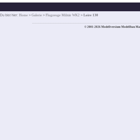
Du bist hier:
Home
>
Galerie
>
Flugzeuge Militär WK2
>
Loire 130
© 2001-2026 Modellversium Modellbau Ma