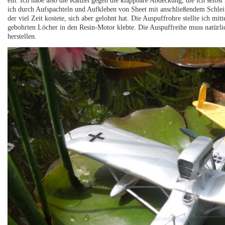
ein. Ich habe also die Kanzel gegen die klappbare Abdeckung, die ich selbst
ich durch Aufspachteln und Aufkleben von Sheet mit anschließendem Schlei
der viel Zeit kostete, sich aber gelohnt hat. Die Auspuffrohre stellte ich mit
gebohrten Löcher in den Resin-Motor klebte. Die Auspuffreihe muss natürlich
herstellen.