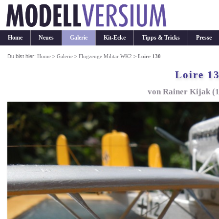
Home
Neues
Galerie
Kit-Ecke
Tipps & Tricks
Presse
Du bist hier:
Home
>
Galerie
>
Flugzeuge Militär WK2
>
Loire 130
Loire 1
von Rainer Kijak (