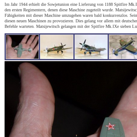
Im Jahr 1944 erhielt die Sowjetunion eine Lieferung von 1188 Spitfire Mk
den ersten Regimentern, denen diese Maschine zugeteilt wurde. Matsijewitsc
Fähigkeiten mit dieser Maschine umzugehen waren bald konkurrenzlos. Sei
diesen neuen Maschinen zu provozieren. Dies gelang vor allem mit deutsche
Befehle warteten. Matsijewitsch gelangen mit der Spitfire Mk.IXe sieben Luf