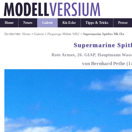
Home
Neues
Galerie
Kit-Ecke
Tipps & Tricks
Presse
Du bist hier:
Home
>
Galerie
>
Flugzeuge Militär WK2
>
Supermarine Spitfire Mk IXe
Supermarine Spit
Rote Armee, 26. GIAP, Hauptmann Wassil
von Bernhard Pethe (1