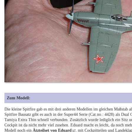
Zum Modell:
Die kleine Spitfire gab es mit drei anderen Modellen im gleichen Maßstab
Spitfire Bausatz gibt es auch in der Super44 Serie (Cat.no.: 4428) als Dua
Tamiya Extra Thin schnell verbunden. Zusätzlich wurde lediglich ein Sitz 
Cockpit ist da nicht mehr viel zusehen. Eduard macht es leicht, da noch me
Modell noch ein
Ätzteilset von Eduard
, mit Cockpitteilen und Landekla