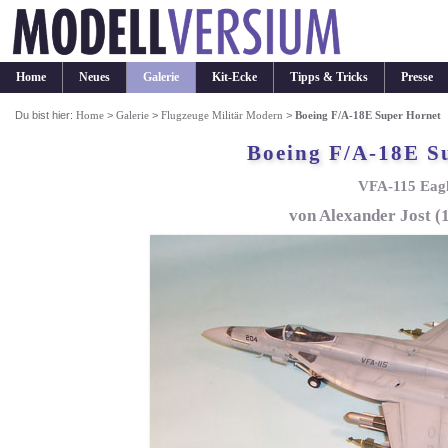
Home
Neues
Galerie
Kit-Ecke
Tipps & Tricks
Presse
Du bist hier:
Home
>
Galerie
>
Flugzeuge Militär Modern
>
Boeing F/A-18E Super Hornet
Boeing F/A-18E S
VFA-115 Eagl
von Alexander Jost (1