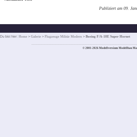
Publiziert am 09. Ja
Du bist hier:
Home
>
Galerie
>
Flugzeuge Militär Modern
>
Boeing F/A-18E Super Hornet
© 2001-2026 Modellversium Modellbau Ma