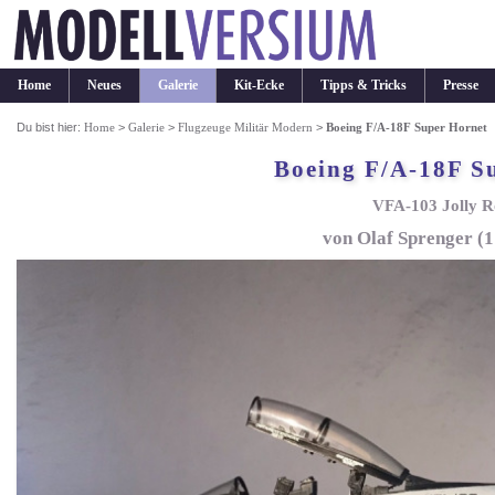
Home
Neues
Galerie
Kit-Ecke
Tipps & Tricks
Presse
Du bist hier:
Home
>
Galerie
>
Flugzeuge Militär Modern
>
Boeing F/A-18F Super Hornet
Boeing F/A-18F S
VFA-103 Jolly R
von Olaf Sprenger (1