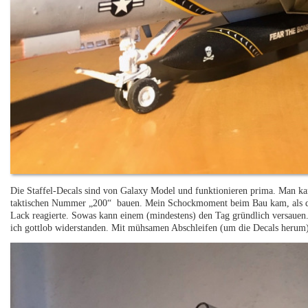
Die Staffel-Decals sind von Galaxy Model und funktionieren prima. Man kan
taktischen Nummer „200“ bauen. Mein Schockmoment beim Bau kam, als da
Lack reagierte. Sowas kann einem (mindestens) den Tag gründlich versauen
ich gottlob widerstanden. Mit mühsamen Abschleifen (um die Decals herum) 