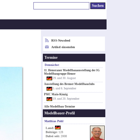
RSS-Newsfeed
Artikel einsenden
Termine
Demnächst:
11. Hemeraner Modellbauausstellung der IG
Modellbaugruppe Hemer
29. und 30. August
Ausstellung des Bremer Modellbauclubs
5. und 6. September
PMC Main-Kinzig
19. und 20. September
Alle Modellbau-Termine
Modellbauer-Profil
Matthias Pohl
Land:
Beiträge:
128
Dabei seit:
2008