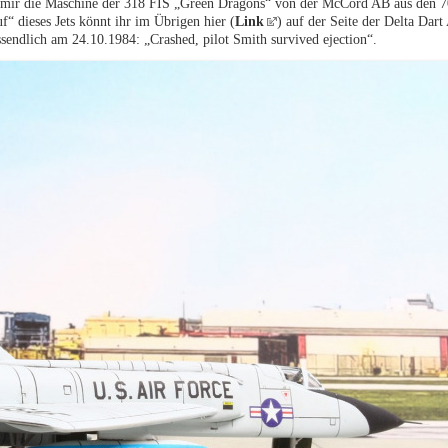
 mir die Maschine der 318 FIS „Green Dragons“ von der McCord AB aus den 7
f“ dieses Jets könnt ihr im Übrigen hier (
Link
) auf der Seite der Delta Dart
ussendlich am 24.10.1984: „Crashed, pilot Smith survived ejection“.