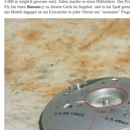
3.000 m möglich gewesen sein). Dabei machte es einen Höllenlärm. Das Pr
Fly hat einen
Bausatz
zu diesem Gerät im Angebot, und es hat Spaß gemac
das Modell dagegen ist ein Eyecatcher in jeder Vitrine mit "normalen" Flug