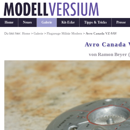
Home
Neues
Galerie
Kit-Ecke
Tipps & Tricks
Presse
Du bist hier:
Home
>
Galerie
>
Flugzeuge Militär Modern
>
Avro Canada VZ-9AV
Avro Canada
von Ramon Beyer (