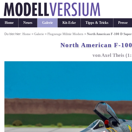
Home
Neues
Galerie
Kit-Ecke
Tipps & Tricks
Presse
Du bist hier:
Home
>
Galerie
>
Flugzeuge Militär Modern
>
North American F-100 D Super
North American F-100
von Axel Theis (1: