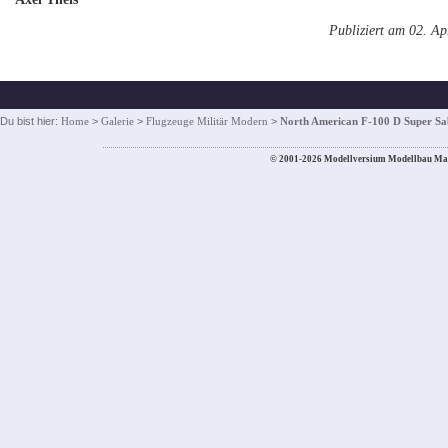
Publiziert am 02. Ap
Du bist hier:
Home
>
Galerie
>
Flugzeuge Militär Modern
>
North American F-100 D Super Sa
© 2001-2026 Modellversium Modellbau Ma