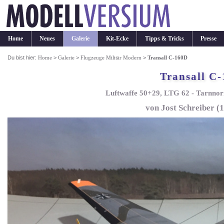
Home
Neues
Galerie
Kit-Ecke
Tipps & Tricks
Presse
Du bist hier:
Home
>
Galerie
>
Flugzeuge Militär Modern
>
Transall C-160D
Transall C
Luftwaffe 50+29, LTG 62 - Tarnnorm 
von Jost Schreiber (1