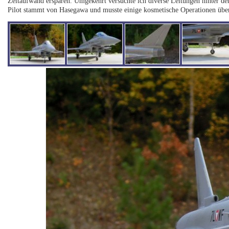
Zeitaufwand ersparen. Umgekehrt versuchte ich diverse Leitungen hinter de
Pilot stammt von Hasegawa und musste einige kosmetische Operationen über s