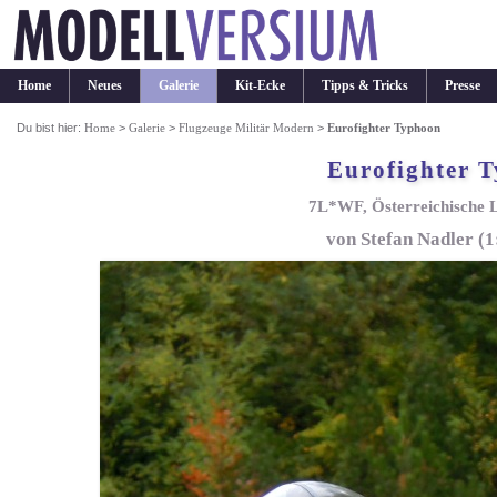
Home
Neues
Galerie
Kit-Ecke
Tipps & Tricks
Presse
Du bist hier:
Home
>
Galerie
>
Flugzeuge Militär Modern
>
Eurofighter Typhoon
Eurofighter 
7L*WF, Österreichische Lu
von Stefan Nadler (1