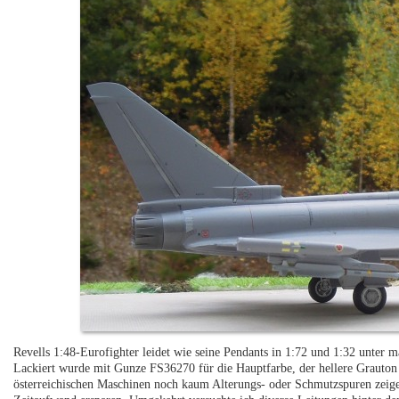
Revells 1:48-Eurofighter leidet wie seine Pendants in 1:72 und 1:32 unter m
Lackiert wurde mit Gunze FS36270 für die Hauptfarbe, der hellere Grauton 
österreichischen Maschinen noch kaum Alterungs- oder Schmutzspuren zeigen