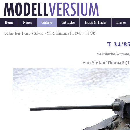
Home
Neues
Galerie
Kit-Ecke
Tipps & Tricks
Presse
Du bist hier:
Home
>
Galerie
>
Militärfahrzeuge bis 1945
>
T-34/85
T-34/8
Serbische Armee
von Stefan Thomaß (1