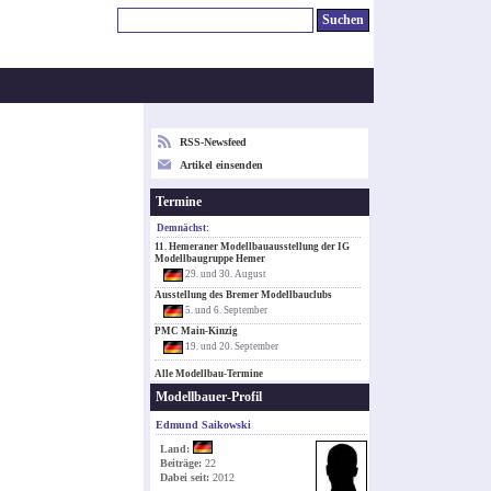
RSS-Newsfeed
Artikel einsenden
Termine
Demnächst:
11. Hemeraner Modellbauausstellung der IG
Modellbaugruppe Hemer
29. und 30. August
Ausstellung des Bremer Modellbauclubs
5. und 6. September
PMC Main-Kinzig
19. und 20. September
Alle Modellbau-Termine
Modellbauer-Profil
Edmund Saikowski
Land:
Beiträge:
22
Dabei seit:
2012