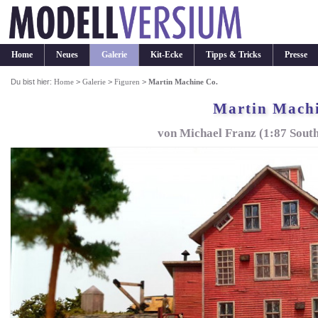
Home
Neues
Galerie
Kit-Ecke
Tipps & Tricks
Presse
Du bist hier:
Home
>
Galerie
>
Figuren
>
Martin Machine Co.
Martin Machi
von Michael Franz (1:87 Sout