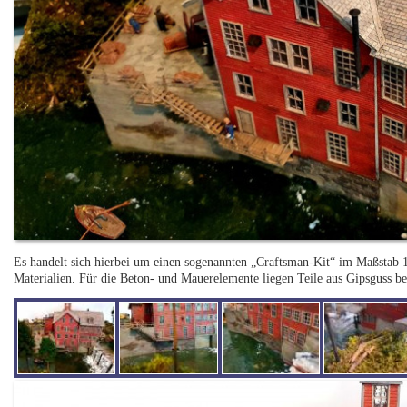
Es handelt sich hierbei um einen sogenannten „Craftsman-Kit“ im Maßstab 1:
Materialien. Für die Beton- und Mauerelemente liegen Teile aus Gipsguss b