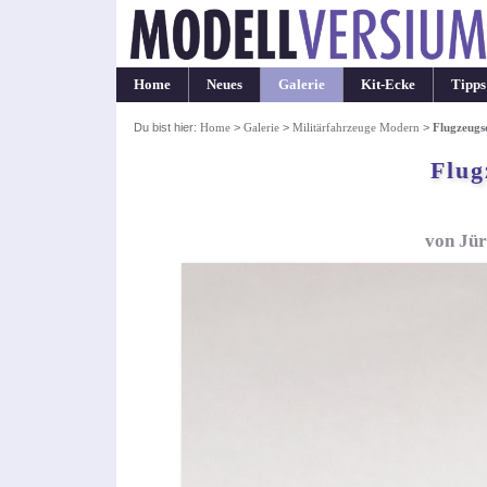
Home
Neues
Galerie
Kit-Ecke
Tipps
Du bist hier:
Home
>
Galerie
>
Militärfahrzeuge Modern
>
Flugzeugs
Flug
von Jür