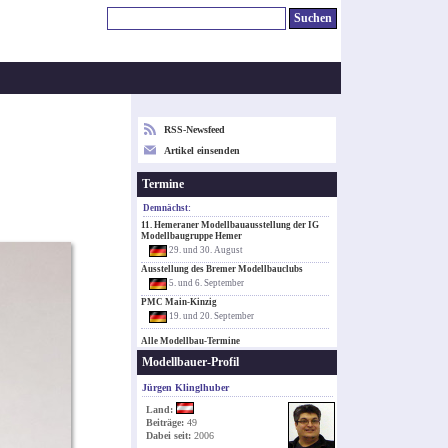
RSS-Newsfeed
Artikel einsenden
Termine
Demnächst:
11. Hemeraner Modellbauausstellung der IG
Modellbaugruppe Hemer
29. und 30. August
Ausstellung des Bremer Modellbauclubs
5. und 6. September
PMC Main-Kinzig
19. und 20. September
Alle Modellbau-Termine
Modellbauer-Profil
Jürgen Klinglhuber
Land:
Beiträge:
49
Dabei seit:
2006