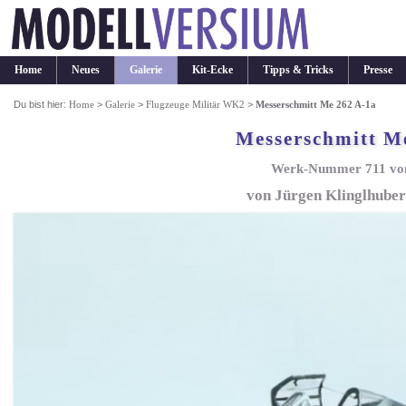
Home
Neues
Galerie
Kit-Ecke
Tipps & Tricks
Presse
Du bist hier:
Home
>
Galerie
>
Flugzeuge Militär WK2
>
Messerschmitt Me 262 A-1a
Messerschmitt M
Werk-Nummer 711 vo
von Jürgen Klinglhuber