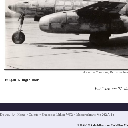
die echte Maschine, Bild aus oben 
Jürgen Klinglhuber
Publiziert am 07. M
Du bist hier:
Home
>
Galerie
>
Flugzeuge Militär WK2
>
Messerschmitt Me 262 A-1a
© 2001-2026 Modellversium Modellbau Ma