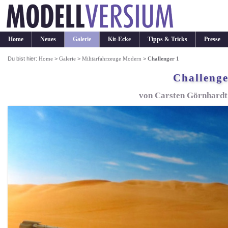
Home
Neues
Galerie
Kit-Ecke
Tipps & Tricks
Presse
Du bist hier:
Home
>
Galerie
>
Militärfahrzeuge Modern
>
Challenger 1
Challenge
von Carsten Görnhardt 