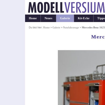
Home
Neues
Galerie
Kit-Ecke
Tipps
Du bist hier:
Home
>
Galerie
>
Nutzfahrzeuge
>
Mercedes-Benz 1625
Merc