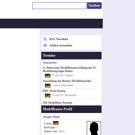
RSS-Newsfeed
Artikel einsenden
Termine
Demnächst:
11. Hemeraner Modellbauausstellung der IG
Modellbaugruppe Hemer
29. und 30. August
Ausstellung des Bremer Modellbauclubs
5. und 6. September
PMC Main-Kinzig
19. und 20. September
Alle Modellbau-Termine
Modellbauer-Profil
Jürgen Mark
Land:
Beiträge:
5
Dabei seit:
2013