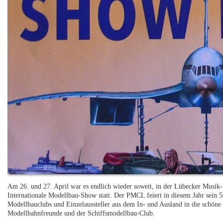
Am 26. und 27. April war es endlich wieder soweit, in der Lübecker Musik
Internationale Modellbau-Show statt. Der PMCL feiert in diesem Jahr sein 5
Modellbauclubs und Einzelaussteller aus dem In- und Ausland in die schöne 
Modellbahnfreunde und der Schiffsmodellbau-Club.