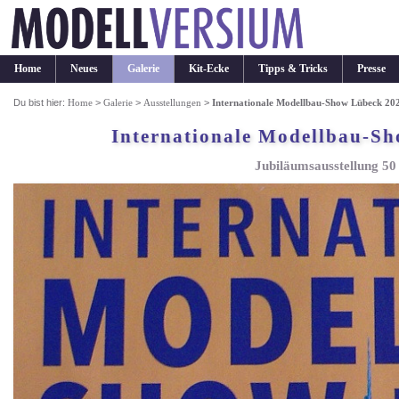
Home
Neues
Galerie
Kit-Ecke
Tipps & Tricks
Presse
Du bist hier:
Home
>
Galerie
>
Ausstellungen
>
Internationale Modellbau-Show Lübeck 2025
Internationale Modellbau-Sh
Jubiläumsausstellung 5