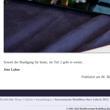
Soweit der Rundgang für heute, im Teil 2 geht es weiter...
Jens Lohse
Publiziert am 06. M
Du bist hier:
Home
>
Galerie
>
Ausstellungen
>
Internationale Modellbau-Show Lübeck 2025, T
© 2001-2026 Modellversium Modellbau Ma