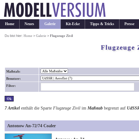
Home
Neues
Galerie
Kit-Ecke
Tipps & Tricks
Presse
Du bist hier:
Home
>
Galerie
>
Flugzeuge Zivil
Flugzeuge 
Maßstab:
Benutzer:
Filter:
7 Artikel
enthält die Sparte
Flugzeuge Zivil
im
Maßstab
begrenzt auf
UdSSR 
Antonow An-72/74 Coaler