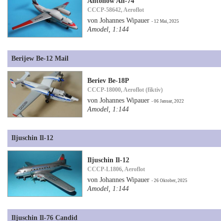
Antonow An-74
CCCP-58642, Aeroflot
von Johannes Wipauer
- 12 Mai, 2025
Amodel, 1:144
Berijew Be-12 Mail
Beriev Be-18P
CCCP-18000, Aeroflot (fiktiv)
von Johannes Wipauer
- 06 Januar, 2022
Amodel, 1:144
Iljuschin Il-12
Iljuschin Il-12
CCCP-L1806, Aeroflot
von Johannes Wipauer
- 26 Oktober, 2025
Amodel, 1:144
Iljuschin Il-76 Candid