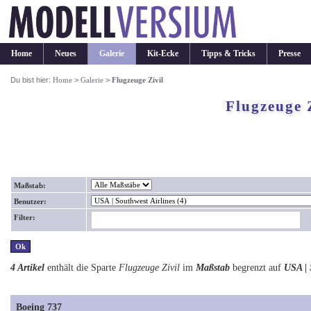
Home
Neues
Galerie
Kit-Ecke
Tipps & Tricks
Presse
Du bist hier:
Home
>
Galerie
>
Flugzeuge Zivil
Flugzeuge 
Maßstab:
Benutzer:
Filter:
4 Artikel
enthält die Sparte
Flugzeuge Zivil
im
Maßstab
begrenzt auf
USA | 
Boeing 737