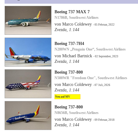
Boeing 737 MAX 7
N1786B, Southwest Airlines
von Marco Coldewey
- 05 Februar, 2022
Zvezda, 1:144
Boeing 737-7H4
N280WN „Penguin One“, Southwest Airlines
von Michael Bartnick
- 02 September, 2023
Zvezda, 1:144
Boeing 737-800
N500WR "Freedom One", Southwest Airlines
von Marco Coldewey
- 07 Juli, 2026
Zvezda, 1:144
Neu auf MV
Boeing 737-800
N8656B, Southwest Airlines
von Marco Coldewey
- 09 Februar, 2018
Zvezda, 1:144