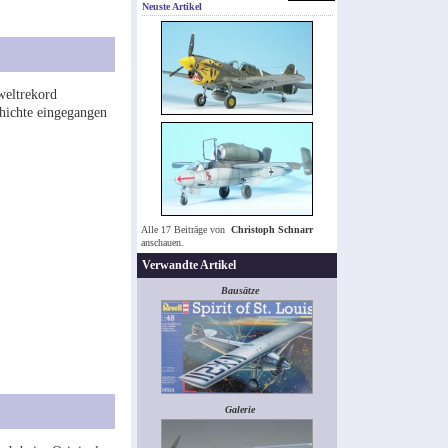
Neuste Artikel
weltrekord
chichte eingegangen
Alle 17 Beiträge von
Christoph Schnarr
anschauen.
Verwandte Artikel
Bausätze
Galerie