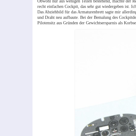
Obwohl nur aus wenigen Teilen bestehend, machte der R
recht einfachen Cockpit, das sehr gut wiedergeben ist. Ich
Das Abziehbild für das Armaturenbrett sagte mir allerdi
und Draht neu aufbaute. Bei der Bemalung des Cockpitdet
Pilotensitz aus Gründen der Gewichtsersparnis als Korbses