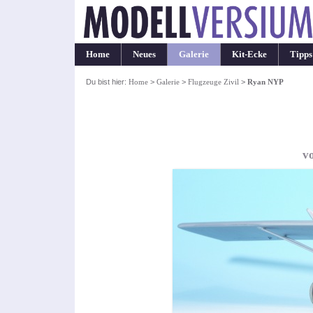
Home
Neues
Galerie
Kit-Ecke
Tipps
Du bist hier:
Home
>
Galerie
>
Flugzeuge Zivil
>
Ryan NYP
vo