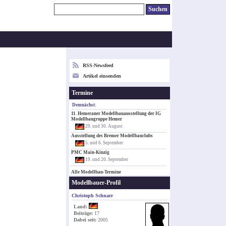
RSS-Newsfeed
Artikel einsenden
Termine
Demnächst:
11. Hemeraner Modellbauausstellung der IG
Modellbaugruppe Hemer
29. und 30. August
Ausstellung des Bremer Modellbauclubs
5. und 6. September
PMC Main-Kinzig
19. und 20. September
Alle Modellbau-Termine
Modellbauer-Profil
Christoph Schnarr
Land:
Beiträge:
17
Dabei seit:
2005