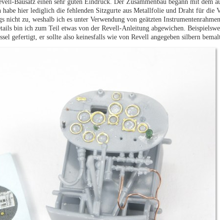
evell-Bausatz einen sehr guten Eindruck. Der Zusammenbau begann mit dem a
 habe hier lediglich die fehlenden Sitzgurte aus Metallfolie und Draht für die V
ngs nicht zu, weshalb ich es unter Verwendung von geätzten Instrumentenrahme
ails bin ich zum Teil etwas von der Revell-Anleitung abgewichen. Beispielswe
sel gefertigt, er sollte also keinesfalls wie von Revell angegeben silbern bema