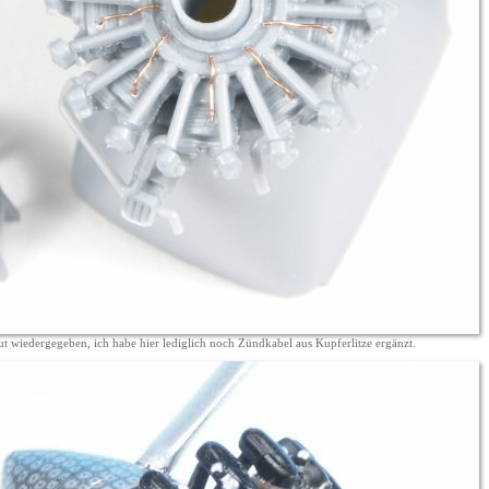
gut wiedergegeben, ich habe hier lediglich noch Zündkabel aus Kupferlitze ergänzt.