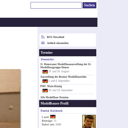
RSS-Newsfeed
Artikel einsenden
Termine
Demnächst:
11. Hemeraner Modellbauausstellung der IG
Modellbaugruppe Hemer
29. und 30. August
Ausstellung des Bremer Modellbauclubs
5. und 6. September
PMC Main-Kinzig
19. und 20. September
Alle Modellbau-Termine
Modellbauer-Profil
Patrick Kirchesch
Land:
Beiträge:
73
Dabei seit:
2009