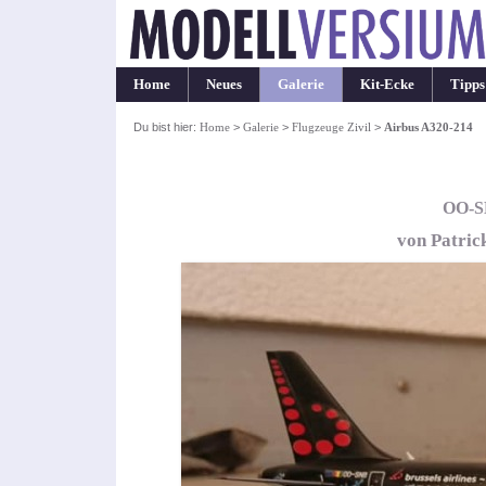
Home
Neues
Galerie
Kit-Ecke
Tipps
Du bist hier:
Home
>
Galerie
>
Flugzeuge Zivil
>
Airbus A320-214
OO-SN
von Patric