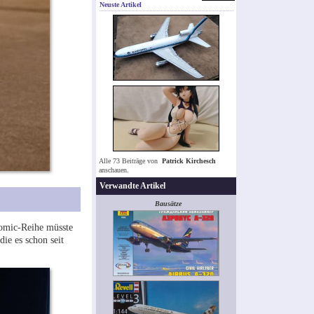
Neuste Artikel
Alle 73 Beiträge von
Patrick Kirchesch
anschauen.
Verwandte Artikel
Bausätze
Comic-Reihe müsste
ie es schon seit