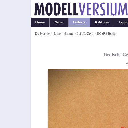
Home
Neues
Galerie
Kit-Ecke
Tipps
Du bist hier:
Home
>
Galerie
>
Schiffe Zivil
>
DGzRS Berlin
Deutsche Ge
v