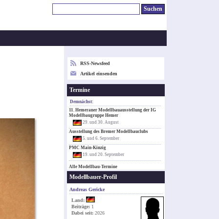
RSS-Newsfeed
Artikel einsenden
Termine
Demnächst:
11. Hemeraner Modellbauausstellung der IG
Modellbaugruppe Hemer
29. und 30. August
Ausstellung des Bremer Modellbauclubs
5. und 6. September
PMC Main-Kinzig
19. und 20. September
Alle Modellbau-Termine
Modellbauer-Profil
Andreas Gericke
Land:
Beiträge:
1
Dabei seit:
2026