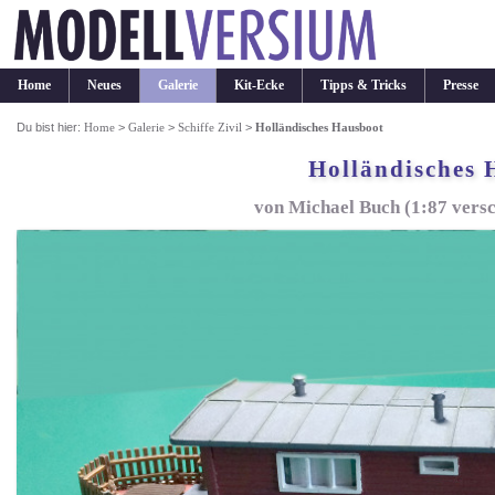
Home
Neues
Galerie
Kit-Ecke
Tipps & Tricks
Presse
Du bist hier:
Home
>
Galerie
>
Schiffe Zivil
>
Holländisches Hausboot
Holländisches 
von Michael Buch (1:87 versc