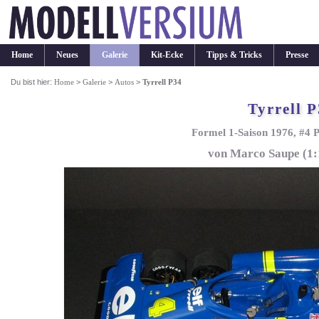
Home
Neues
Galerie
Kit-Ecke
Tipps & Tricks
Presse
Du bist hier:
Home
>
Galerie
>
Autos
>
Tyrrell P34
Tyrrell 
Formel 1-Saison 1976, #4 P
von Marco Saupe (1: