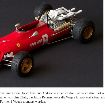
rari mit Amon, Jacky Ickx und Andrea de Adamich drei Fahrer an den Start sc
ennen von Jim Clark, das letzte Rennen bevor die Wagen in Sponsorfarben lack
e Formel 1 Wagen montiert wurden.