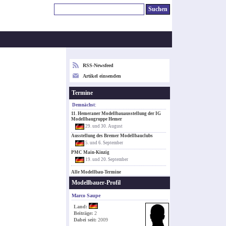
RSS-Newsfeed
Artikel einsenden
Termine
Demnächst:
11. Hemeraner Modellbauausstellung der IG
Modellbaugruppe Hemer
29. und 30. August
Ausstellung des Bremer Modellbauclubs
5. und 6. September
PMC Main-Kinzig
19. und 20. September
Alle Modellbau-Termine
Modellbauer-Profil
Marco Saupe
Land:
Beiträge:
2
Dabei seit:
2009