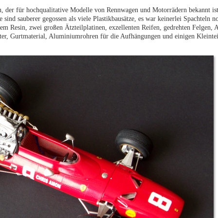
pan, der für hochqualitative Modelle von Rennwagen und Motorrädern bekannt is
 sind sauberer gegossen als viele Plastikbausätze, es war keinerlei Spachteln 
arem Resin, zwei großen Ätzteilplatinen, exzellenten Reifen, gedrehten Felgen, 
er, Gurtmaterial, Aluminiumrohren für die Aufhängungen und einigen Kleinteil