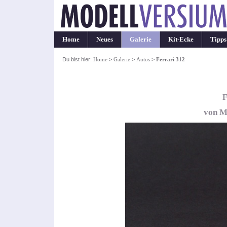
Home
Neues
Galerie
Kit-Ecke
Tipps
Du bist hier:
Home
>
Galerie
>
Autos
>
Ferrari 312
F
von M