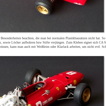
Besonderheiten beachten, die man bei normalen Plastikbausätzen nicht hat. So
en, sowie Löcher aufbohren bzw Stifte verjüngen. Zum Kleben eignet sich CA
en müssen, kann man auch mit Weißleim oder Klarlack arbeiten, um nicht evtl. 