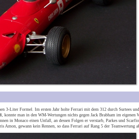
en 3-Liter Formel. Im ersten Jahr holte Ferrari mit dem 312 durch Surtees und
ließ, konnte man in den WM-Wertungen nichts gegen Jack Brabham im eigenen W
nnen in Monaco einen Unfall, an dessen Folgen er verstarb, Parkes und Scarfiot
hris Amon, gewann kein Rennen, so dass Ferrari auf Rang 5 der Teamwertung ab