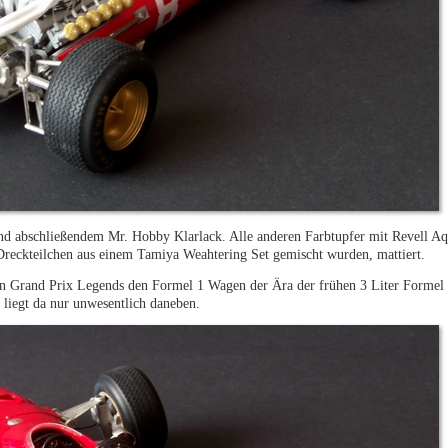
und abschließendem Mr. Hobby Klarlack. Alle anderen Farbtupfer mit Revell Aq
 Dreckteilchen aus einem Tamiya Weahtering Set gemischt wurden, mattiert.
on Grand Prix Legends den Formel 1 Wagen der Ära der frühen 3 Liter Formel v
 liegt da nur unwesentlich daneben.