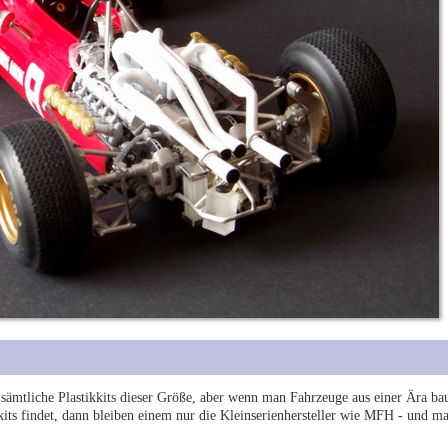
s sämtliche Plastikkits dieser Größe, aber wenn man Fahrzeuge aus einer Ära bau
its findet, dann bleiben einem nur die Kleinserienhersteller wie MFH - und m