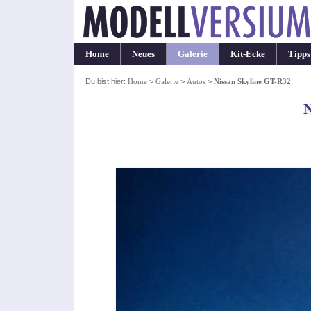
Home
Neues
Galerie
Kit-Ecke
Tipps
Du bist hier:
Home
>
Galerie
>
Autos
>
Nissan Skyline GT-R32