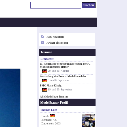
RSS-Newsfeed
Artikel einsenden
Termine
Demnächst:
11. Hemeraner Modellbauausstellung der IG
Modellbaugruppe Hemer
29. und 30. August
Ausstellung des Bremer Modellbauclubs
5. und 6. September
PMC Main-Kinzig
19. und 20. September
Alle Modellbau-Termine
Modellbauer-Profil
Thomas Lutz
Land:
Beiträge:
427
Dabei seit:
2003