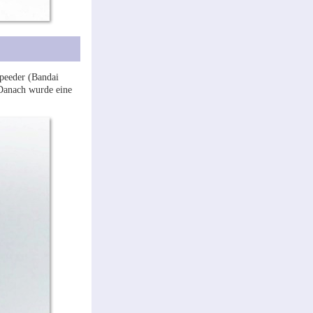
peeder (Bandai
 Danach wurde eine