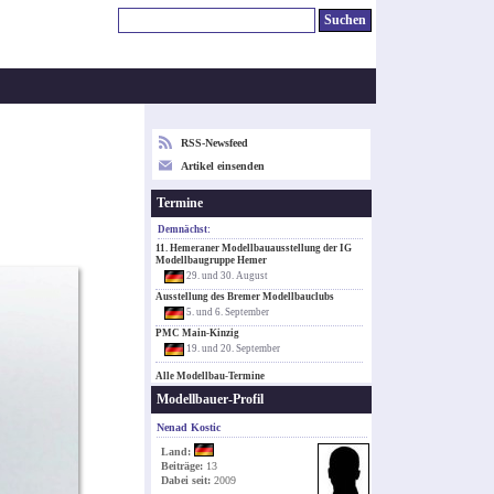
RSS-Newsfeed
Artikel einsenden
Termine
Demnächst:
11. Hemeraner Modellbauausstellung der IG
Modellbaugruppe Hemer
29. und 30. August
Ausstellung des Bremer Modellbauclubs
5. und 6. September
PMC Main-Kinzig
19. und 20. September
Alle Modellbau-Termine
Modellbauer-Profil
Nenad Kostic
Land:
Beiträge:
13
Dabei seit:
2009