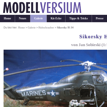
Home
Neues
Galerie
Kit-Ecke
Tipps & Tricks
Presse
Du bist hier:
Home
>
Galerie
>
Hubschrauber
>
Sikorsky H-34
Sikorsky 
von Jan Sobieski (1: