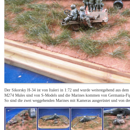
Der Sikorsky H-34 ist von Italeri in 1:72 und wurde weitestgehend aus dem
M274 Mules sind von S-Models und die Marines kommen von Germania-Figur
So sind die zwei weggehenden Marines mit Kameras ausgerüstet und von der 