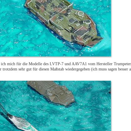
ed ich mich für die Modelle des LVTP-7 und AAV7A1 vom Hersteller Trumpete
r trotzdem sehr gut für diesen Maßstab wiedergegeben (ich muss sagen besser a