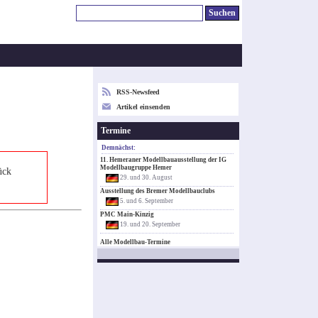
RSS-Newsfeed
Artikel einsenden
Termine
Demnächst:
11. Hemeraner Modellbauausstellung der IG
Modellbaugruppe Hemer
ück
29. und 30. August
Ausstellung des Bremer Modellbauclubs
5. und 6. September
PMC Main-Kinzig
19. und 20. September
Alle Modellbau-Termine