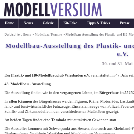
Home
Neues
Galerie
Kit-Ecke
Tipps & Tricks
Presse
Du bist hier:
Home
>
Modellbau Termine
>
Modellbau-Ausstellung des Plastik- und H0-Mo
Modellbau-Ausstellung des Plastik- u
e.V.
30. und 31. Mai
Der
Plastik- und H0-Modellbauclub Wiesbaden e.V.
veranstaltet im 47. Jahr s
43. Modellbau - Ausstellung.
Die Ausstellung findet, wie in den vergangenen Jahren, im
Bürgerhaus in 5525
In
allen Räumen
des Bürgerhauses werden Figuren, Kräne, Motorräder, Lastkr
land- und forstwirtschaftliche Fahrzeuge, Einsatzfahrzeuge von Polizei, Feuer
Schiffs- und Zirkusmodelle in den verschiedensten Maßstäben gezeigt.
An beiden Tagen findet eine
Tombola
mit attraktiven Gewinnen statt.
Die Aussteller kommen mit Schwerpunkt aus Hessen, aber auch aus Rheinland-P
Niedersachsen, Nordrhein-Westfalen und Mecklenburg-Vorpommern.