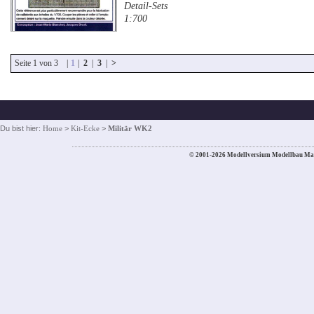
Detail-Sets
1:700
Seite 1 von 3 |
1
|
2
|
3
|
>
Du bist hier:
Home
>
Kit-Ecke
>
Militär WK2
© 2001-2026 Modellversium Modellbau Ma