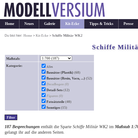
Home
Neues
Galerie
Kit-Ecke
Tipps & Tricks
Presse
Du bist hier:
Home
>
Kit-Ecke
>
Schiffe Militär WK2
Schiffe Mili
Maßstab:
Kategorie:
Alles
Bausätze (Plastik)
(68)
Bausätze (Resin, Vacu, ...)
(52)
Decalbogen
(0)
Detail-Sets
(12)
Figuren
(0)
Fotoätzteile
(40)
Sonstiges
(15)
187 Besprechungen
enthält die Sparte
Schiffe Militär WK2
im
Maßstab 1:7
gelangt ihr auf die anderen Seiten.