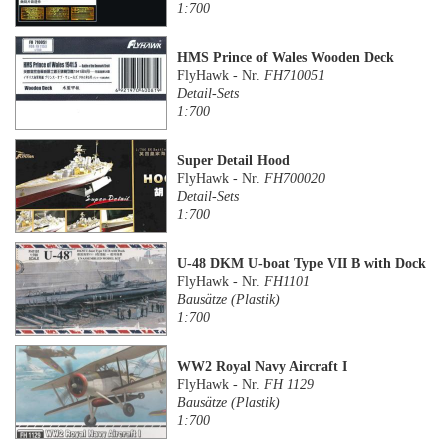
1:700
HMS Prince of Wales Wooden Deck
FlyHawk - Nr.
FH710051
Detail-Sets
1:700
Super Detail Hood
FlyHawk - Nr.
FH700020
Detail-Sets
1:700
U-48 DKM U-boat Type VII B with Dock
FlyHawk - Nr.
FH1101
Bausätze (Plastik)
1:700
WW2 Royal Navy Aircraft I
FlyHawk - Nr.
FH 1129
Bausätze (Plastik)
1:700