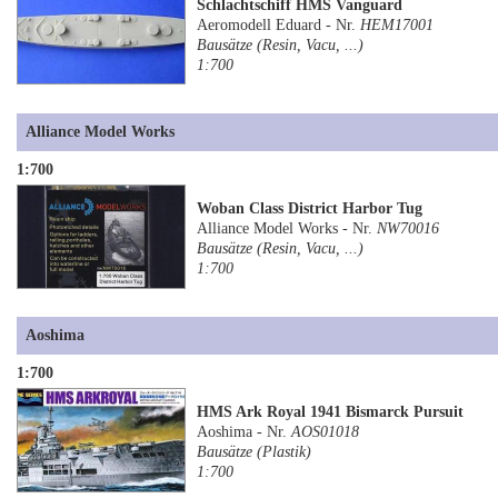
Schlachtschiff HMS Vanguard
Aeromodell Eduard - Nr.
HEM17001
Bausätze (Resin, Vacu, ...)
1:700
Alliance Model Works
1:700
Woban Class District Harbor Tug
Alliance Model Works - Nr.
NW70016
Bausätze (Resin, Vacu, ...)
1:700
Aoshima
1:700
HMS Ark Royal 1941 Bismarck Pursuit
Aoshima - Nr.
AOS01018
Bausätze (Plastik)
1:700