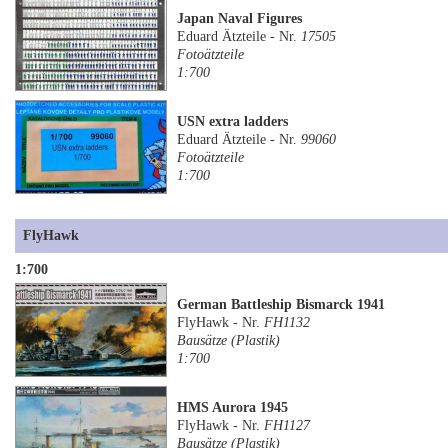
Japan Naval Figures
Eduard Ätzteile - Nr.
17505
Fotoätzteile
1:700
USN extra ladders
Eduard Ätzteile - Nr.
99060
Fotoätzteile
1:700
FlyHawk
1:700
German Battleship Bismarck 1941
FlyHawk - Nr.
FH1132
Bausätze (Plastik)
1:700
HMS Aurora 1945
FlyHawk - Nr.
FH1127
Bausätze (Plastik)