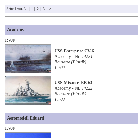
Seite 1 von 3 |
1
|
2
|
3
|
>
Academy
1:700
USS Enterprise CV-6
Academy - Nr.
14224
Bausätze (Plastik)
1:700
USS Missouri BB-63
Academy - Nr.
14222
Bausätze (Plastik)
1:700
Aeromodell Eduard
1:700