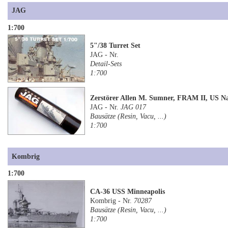
JAG
1:700
5"/38 Turret Set
JAG - Nr.
Detail-Sets
1:700
Zerstörer Allen M. Sumner, FRAM II, US N
JAG - Nr.
JAG 017
Bausätze (Resin, Vacu, ...)
1:700
Kombrig
1:700
CA-36 USS Minneapolis
Kombrig - Nr.
70287
Bausätze (Resin, Vacu, ...)
1:700