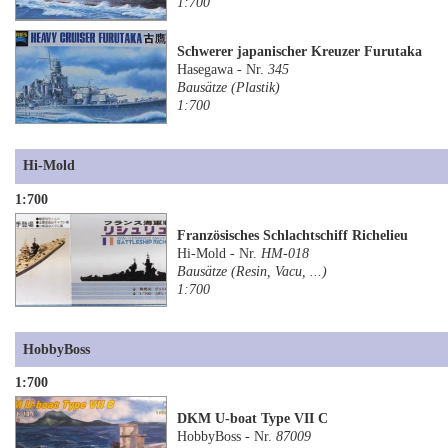
1:700
Schwerer japanischer Kreuzer Furutaka
Hasegawa - Nr.
345
Bausätze (Plastik)
1:700
Hi-Mold
1:700
Französisches Schlachtschiff Richelieu
Hi-Mold - Nr.
HM-018
Bausätze (Resin, Vacu, ...)
1:700
HobbyBoss
1:700
DKM U-boat Type VII C
HobbyBoss - Nr.
87009