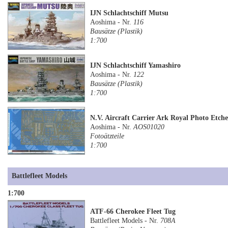
IJN Schlachtschiff Mutsu
Aoshima - Nr.
116
Bausätze (Plastik)
1:700
IJN Schlachtschiff Yamashiro
Aoshima - Nr.
122
Bausätze (Plastik)
1:700
N.V. Aircraft Carrier Ark Royal Photo Etche
Aoshima - Nr.
AOS01020
Fotoätzteile
1:700
Battlefleet Models
1:700
ATF-66 Cherokee Fleet Tug
Battlefleet Models - Nr.
708A