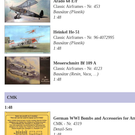
Arado 68 E/F
Classic Airframes - Nr.
453
Bausätze (Plastik)
1:48
Heinkel He-51
Classic Airframes - Nr.
96-4072995
Bausätze (Plastik)
1:48
Messerschmitt Bf 109 A
Classic Airframes - Nr.
4123
Bausätze (Resin, Vacu, ...)
1:48
CMK
1:48
German WWI Bombs and Accessories for Att
CMK - Nr.
4319
Detail-Sets
1:48