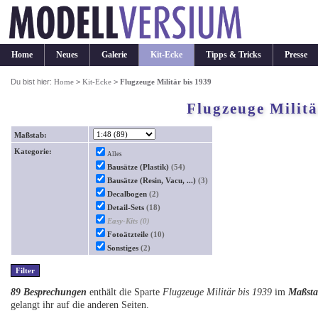
Home
Neues
Galerie
Kit-Ecke
Tipps & Tricks
Presse
Du bist hier:
Home
>
Kit-Ecke
>
Flugzeuge Militär bis 1939
Flugzeuge Militä
Maßstab:
Kategorie:
Alles
Bausätze (Plastik)
(54)
Bausätze (Resin, Vacu, ...)
(3)
Decalbogen
(2)
Detail-Sets
(18)
Easy-Kits
(0)
Fotoätzteile
(10)
Sonstiges
(2)
89 Besprechungen
enthält die Sparte
Flugzeuge Militär bis 1939
im
Maßsta
gelangt ihr auf die anderen Seiten.