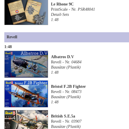
Le Rhone 9C
PrintScale - Nr.
PSR48041
Detail-Sets
1:48
Revell
1:48
Albatros D.V
Revell - Nr.
04684
Bausätze (Plastik)
1:48
Bristol F.2B Fighter
Revell - Nr.
08473
Bausätze (Plastik)
1:48
British S.E.5a
Revell - Nr.
03907
Bausätze (Plastik)