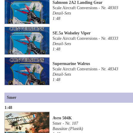
Salmson 2A2 Landing Gear
Scale Aircraft Conversions - Nr.
48303
Detail-Sets
1:48
SE.5a Wolseley Viper
Scale Aircraft Conversions - Nr.
48333
Detail-Sets
1:48
Supermarine Walrus
Scale Aircraft Conversions - Nr.
48343
Detail-Sets
1:48
Smer
1:48
Avro 504K
Smer - Nr.
107
Bausätze (Plastik)