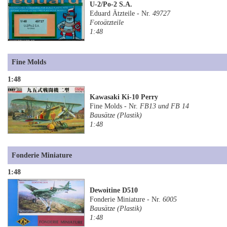
U-2/Po-2 S.A.
Eduard Ätzteile - Nr.
49727
Fotoätzteile
1:48
Fine Molds
1:48
Kawasaki Ki-10 Perry
Fine Molds - Nr.
FB13 und FB 14
Bausätze (Plastik)
1:48
Fonderie Miniature
1:48
Dewoitine D510
Fonderie Miniature - Nr.
6005
Bausätze (Plastik)
1:48