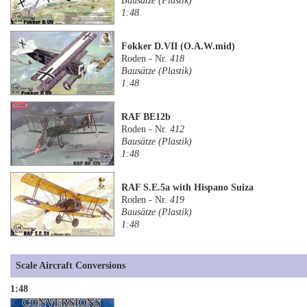
Bausätze (Plastik)
1:48
Fokker D.VII (O.A.W.mid)
Roden - Nr.
418
Bausätze (Plastik)
1:48
RAF BE12b
Roden - Nr.
412
Bausätze (Plastik)
1:48
RAF S.E.5a with Hispano Suiza
Roden - Nr.
419
Bausätze (Plastik)
1:48
Scale Aircraft Conversions
1:48