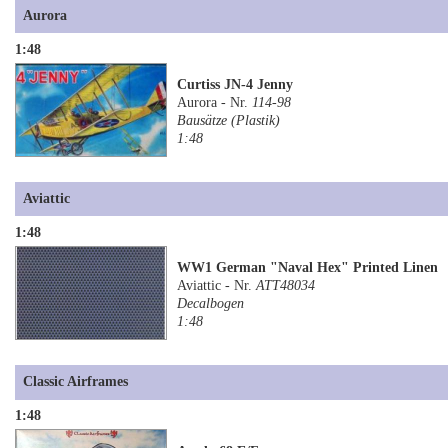
Aurora
1:48
Curtiss JN-4 Jenny
Aurora - Nr.
114-98
Bausätze (Plastik)
1:48
Aviattic
1:48
WW1 German "Naval Hex" Printed Linen
Aviattic - Nr.
ATT48034
Decalbogen
1:48
Classic Airframes
1:48