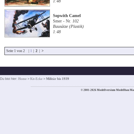
1:48
Sopwith Camel
Smer - Nr.
102
Bausätze (Plastik)
1:48
Seite 1 von 2 |
1
|
2
|
>
Du bist hier:
Home
>
Kit-Ecke
>
Militär bis 1939
© 2001-2026 Modellversium Modellbau Ma