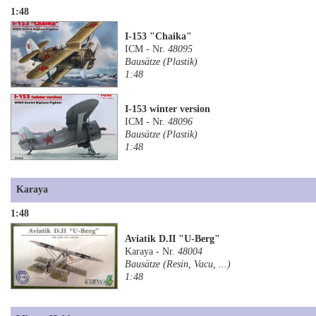
1:48
I-153 "Chaika"
ICM - Nr.
48095
Bausätze (Plastik)
1:48
I-153 winter version
ICM - Nr.
48096
Bausätze (Plastik)
1:48
Karaya
1:48
Aviatik D.II "U-Berg"
Karaya - Nr.
48004
Bausätze (Resin, Vacu, ...)
1:48