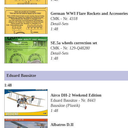
German WWI Flare Rockets and Accessories 
CMK - Nr.
4318
Detail-Sets
1:48
SE.5a wheels correction set
CMK - Nr.
129-Q48280
Detail-Sets
1:48
Eduard Bausätze
1:48
Airco DH-2 Weekend Edition
Eduard Bausätze - Nr.
8443
Bausätze (Plastik)
1:48
Albatros D.II