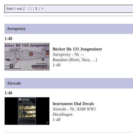
Seite 1 von 2 |
1
|
2
|
>
Aeroproxy
1:48
Bücker Bü 133 Jungmeister
Aeroproxy - Nr.
--
Bausätze (Resin, Vacu, ...)
1:48
Airscale
1:48
Instrument Dial Decals
Airscale - Nr.
AS48 WW1
Decalbogen
1:48