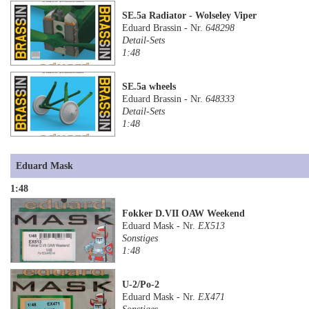
SE.5a Radiator - Wolseley Viper
Eduard Brassin - Nr.
648298
Detail-Sets
1:48
SE.5a wheels
Eduard Brassin - Nr.
648333
Detail-Sets
1:48
Eduard Mask
1:48
Fokker D.VII OAW Weekend
Eduard Mask - Nr.
EX513
Sonstiges
1:48
U-2/Po-2
Eduard Mask - Nr.
EX471