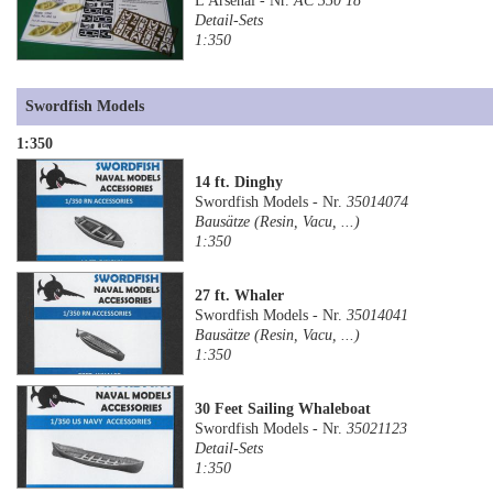
L'Arsenal - Nr.
AC 350 18
Detail-Sets
1:350
Swordfish Models
1:350
14 ft. Dinghy
Swordfish Models - Nr.
35014074
Bausätze (Resin, Vacu, ...)
1:350
27 ft. Whaler
Swordfish Models - Nr.
35014041
Bausätze (Resin, Vacu, ...)
1:350
30 Feet Sailing Whaleboat
Swordfish Models - Nr.
35021123
Detail-Sets
1:350