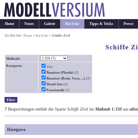
Home
Neues
Galerie
Kit-Ecke
Tipps & Tricks
Presse
Du bist hier:
Home
>
Kit-Ecke
>
Schiffe Zivil
Schiffe Zi
Maßstab:
Kategorie:
Alles
Bausätze (Plastik)
(2)
Bausätze (Resin, Vacu, ...)
(2)
Detail-Sets
(2)
Fotoätzteile
(1)
7
Besprechungen enthält die Sparte
Schiffe Zivil
im
Maßstab 1:350
aus
alle
Hasegawa