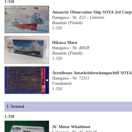
1:350
Antarctic Observation Ship SOYA 3rd Corp
Hasegawa - Nr.
Z23 – Limitiert
Bausätze (Plastik)
1:350
Hikawa Maru
Hasegawa - Nr.
40028
Bausätze (Plastik)
1:350
Ätzteilesatz Antarktisforschungsschiff SOYA
Hasegawa - Nr.
72113
Fotoätzteile
1:350
L'Arsenal
1:350
26' Motor Whaleboot