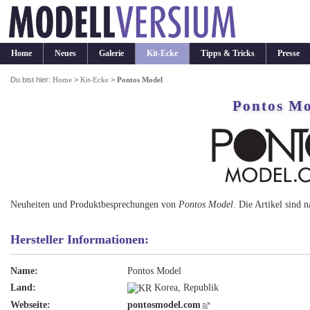
Home
Neues
Galerie
Kit-Ecke
Tipps & Tricks
Presse
Du bist hier:
Home
>
Kit-Ecke
>
Pontos Model
Pontos Mo
Neuheiten und Produktbesprechungen von
Pontos Model
. Die Artikel sind 
Hersteller Informationen:
Name:
Pontos Model
Land:
Korea, Republik
Webseite:
pontosmodel.com