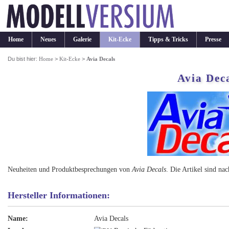
Home
Neues
Galerie
Kit-Ecke
Tipps & Tricks
Presse
Du bist hier:
Home
>
Kit-Ecke
>
Avia Decals
Avia Dec
Neuheiten und Produktbesprechungen von
Avia Decals
. Die Artikel sind na
Hersteller Informationen:
Name:
Avia Decals