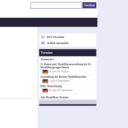
RSS-Newsfeed
Artikel einsenden
Termine
Demnächst:
11. Hemeraner Modellbauausstellung der IG
Modellbaugruppe Hemer
29. und 30. August
Ausstellung des Bremer Modellbauclubs
5. und 6. September
PMC Main-Kinzig
19. und 20. September
Alle Modellbau-Termine