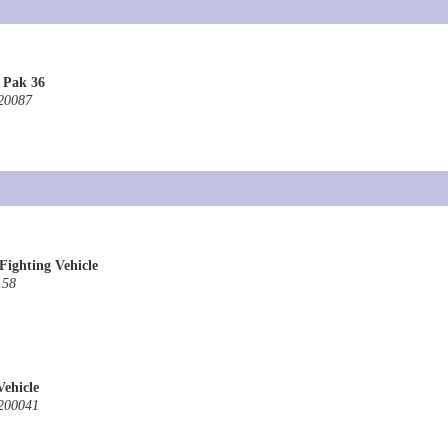
 Pak 36
20087
Fighting Vehicle
158
ehicle
200041