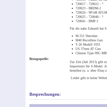
720017 - 720022 - ?
720023 - BRDM-2
720024 - 9P148 ATGM 
720025 - 720040 - ?
720041 - BMP-1
Für die nahe Zukunft hat S
M-551 Sheridan
M40 Recoilless Gun
T-26 Modell 1933
US 37mm AT Gun
Chinese Type-99G MB
Bezugsquelle:
Zur Zeit (Juli 2013) gibt e
Importeure für S-Model. All
bestellen (u. a. über Ebay.c
Leider gibt es keine Websi
Besprechungen: