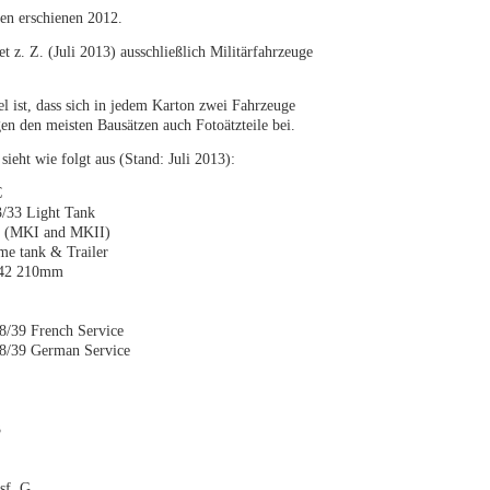
gen erschienen 2012.
et z. Z. (Juli 2013) ausschließlich Militärfahrzeuge
l ist, dass sich in jedem Karton zwei Fahrzeuge
en den meisten Bausätzen auch Fotoätzteile bei.
sieht wie folgt aus (Stand: Juli 2013):
C
/33 Light Tank
5 (MKI and MKII)
me tank & Trailer
 42 210mm
8/39 French Service
8/39 German Service
3
sf. G