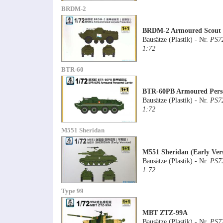
BRDM-2
BRDM-2 Armoured Scout C
Bausätze (Plastik) - Nr.
PS7
1:72
BTR-60
BTR-60PB Armoured Perso
Bausätze (Plastik) - Nr.
PS7
1:72
M551 Sheridan
M551 Sheridan (Early Ver
Bausätze (Plastik) - Nr.
PS7
1:72
Type 99
MBT ZTZ-99A
Bausätze (Plastik) - Nr.
PS7