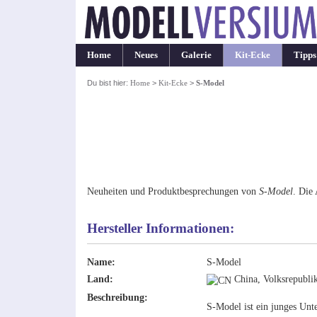
Home
Neues
Galerie
Kit-Ecke
Tipps
Du bist hier:
Home
>
Kit-Ecke
>
S-Model
Neuheiten und Produktbesprechungen von
S-Model
. Die 
Hersteller Informationen:
Name:
S-Model
Land:
China, Volksrepubli
Beschreibung:
S-Model ist ein junges Un