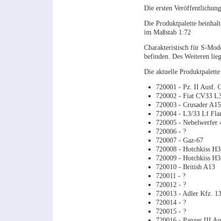
Die ersten Veröffentlichun
Die Produktpalette beinhalt
im Maßstab 1:72
Charakteristisch für S-Mode
befinden. Des Weiteren lieg
Die aktuelle Produktpalette 
720001 - Pz. II Ausf. 
720002 - Fiat CV33 L3
720003 - Crusader A1
720004 - L3/33 Lf Fla
720005 - Nebelwerfer
720006 - ?
720007 - Gaz-67
720008 - Hotchkiss H3
720009 - Hotchkiss H3
720010 - British A13
720011 - ?
720012 - ?
720013 - Adler Kfz. 1
720014 - ?
720015 - ?
720016 - Panzer III Au