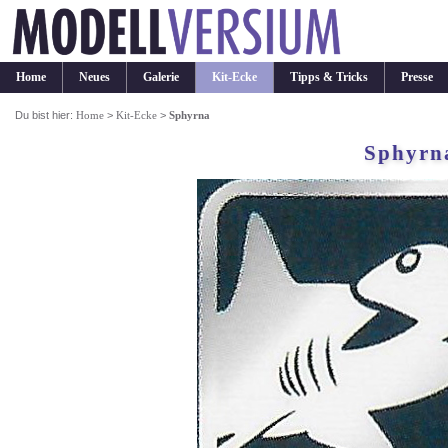
Home
Neues
Galerie
Kit-Ecke
Tipps & Tricks
Presse
Du bist hier:
Home
>
Kit-Ecke
>
Sphyrna
Sphyrn