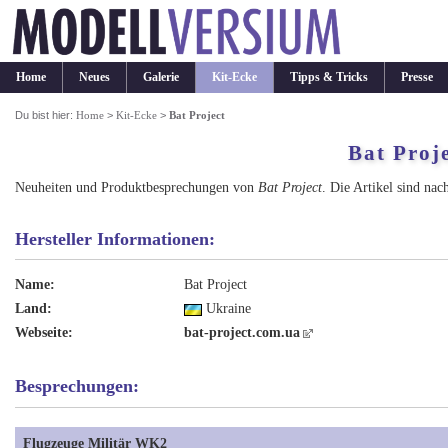
Home
Neues
Galerie
Kit-Ecke
Tipps & Tricks
Presse
Du bist hier:
Home
>
Kit-Ecke
>
Bat Project
Bat Proj
Neuheiten und Produktbesprechungen von
Bat Project
. Die Artikel sind nac
Hersteller Informationen:
Name:
Bat Project
Land:
Ukraine
Webseite:
bat-project.com.ua
Besprechungen:
Flugzeuge Militär WK2