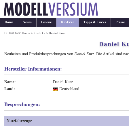
Home
Neues
Galerie
Kit-Ecke
Tipps & Tricks
Presse
Du bist hier:
Home
>
Kit-Ecke
>
Daniel Kurz
Daniel K
Neuheiten und Produktbesprechungen von
Daniel Kurz
. Die Artikel sind na
Hersteller Informationen:
Name:
Daniel Kurz
Land:
Deutschland
Besprechungen:
Nutzfahrzeuge