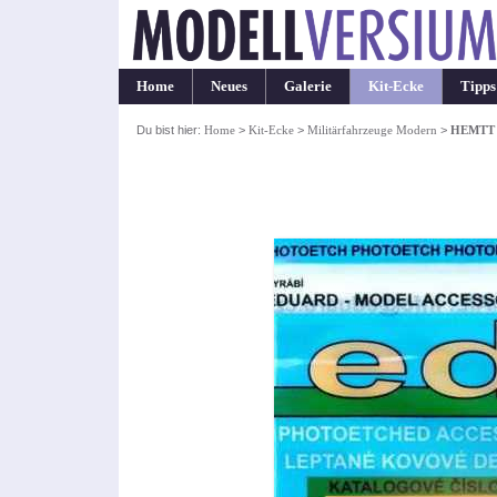
Home
Neues
Galerie
Kit-Ecke
Tipps
Du bist hier:
Home
>
Kit-Ecke
>
Militärfahrzeuge Modern
>
HEMTT e