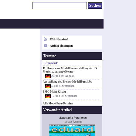
RSS-Newsfeed
Artikel einsenden
Termine
Demnächst:
11. Hemeraner Modellbauausstellung der IG
Modellbaugruppe Hemer
29. und 30. August
Ausstellung des Bremer Modellbauclubs
5. und 6. September
PMC Main-Kinzig
19. und 20. September
Alle Modellbau-Termine
Verwandte Artikel
Alternative Versionen
Eduard Ätzteile