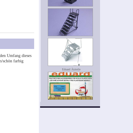
 den Umfang dieses
n/schön farbig
Eduard Ätzteile