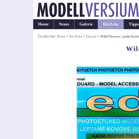
Home
Neues
Galerie
Kit-Ecke
Tipps
Du bist hier:
Home
>
Kit-Ecke
>
Eduard
>
Wild Flowers / polni kvet
Wil