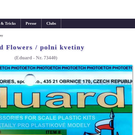
 & Tricks
Presse
Clubs
iny
d Flowers / polni kvetiny
(Eduard - Nr. 73440)