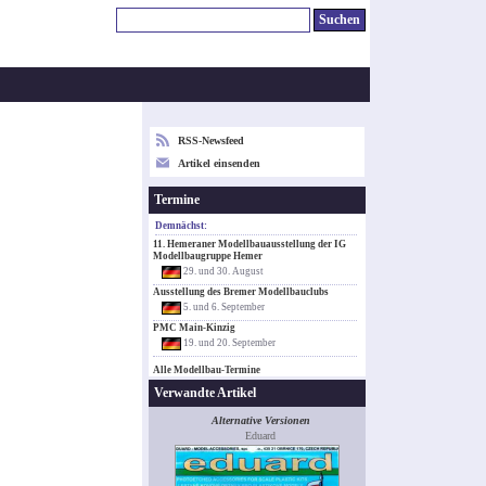
RSS-Newsfeed
Artikel einsenden
Termine
Demnächst:
11. Hemeraner Modellbauausstellung der IG
Modellbaugruppe Hemer
29. und 30. August
Ausstellung des Bremer Modellbauclubs
5. und 6. September
PMC Main-Kinzig
19. und 20. September
Alle Modellbau-Termine
Verwandte Artikel
Alternative Versionen
Eduard