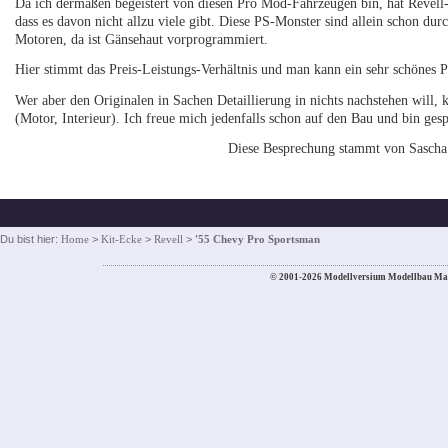
Da ich dermaßen begeistert von diesen Pro Mod-Fahrzeugen bin, hat Revell
dass es davon nicht allzu viele gibt. Diese PS-Monster sind allein schon du
Motoren, da ist Gänsehaut vorprogrammiert.
Hier stimmt das Preis-Leistungs-Verhältnis und man kann ein sehr schönes
Wer aber den Originalen in Sachen Detaillierung in nichts nachstehen will
(Motor, Interieur). Ich freue mich jedenfalls schon auf den Bau und bin ge
Diese Besprechung stammt von Sascha
Du bist hier:
Home
>
Kit-Ecke
>
Revell
>
'55 Chevy Pro Sportsman
© 2001-2026 Modellversium Modellbau Ma