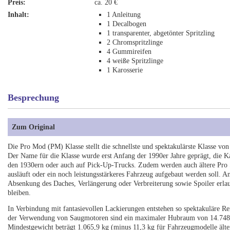
Preis:
ca. 20 €
Inhalt:
1 Anleitung
1 Decalbogen
1 transparenter, abgetönter Spritzling
2 Chromspritzlinge
4 Gummireifen
4 weiße Spritzlinge
1 Karosserie
Besprechung
Zum Original
Die Pro Mod (PM) Klasse stellt die schnellste und spektakulärste Klasse v
Der Name für die Klasse wurde erst Anfang der 1990er Jahre geprägt, die K
den 1930ern oder auch auf Pick-Up-Trucks. Zudem werden auch ältere Pro
ausläuft oder ein noch leistungsstärkeres Fahrzeug aufgebaut werden soll. 
Absenkung des Daches, Verlängerung oder Verbreiterung sowie Spoiler erla
bleiben.
In Verbindung mit fantasievollen Lackierungen entstehen so spektakuläre 
der Verwendung von Saugmotoren sind ein maximaler Hubraum von 14.748 c
Mindestgewicht beträgt 1.065,9 kg (minus 11,3 kg für Fahrzeugmodelle älte