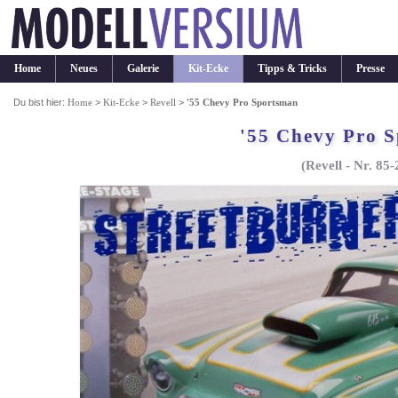
Home
Neues
Galerie
Kit-Ecke
Tipps & Tricks
Presse
Du bist hier:
Home
>
Kit-Ecke
>
Revell
>
'55 Chevy Pro Sportsman
'55 Chevy Pro 
(Revell - Nr. 85