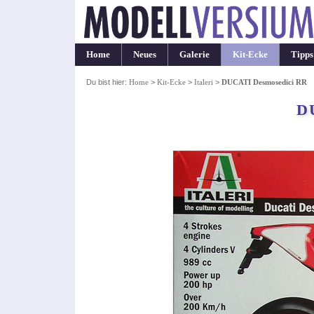
Home
Neues
Galerie
Kit-Ecke
Tipps
Du bist hier:
Home
>
Kit-Ecke
>
Italeri
>
DUCATI Desmosedici RR
D