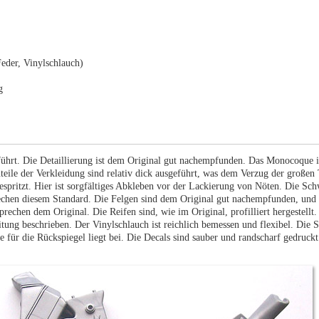
Feder, Vinylschlauch)
g
ührt. Die Detaillierung ist dem Original gut nachempfunden. Das Monocoque ist
nteile der Verkleidung sind relativ dick ausgeführt, was dem Verzug der großen 
espritzt. Hier ist sorgfältiges Abkleben vor der Lackierung von Nöten. Die Schw
prechen diesem Standard. Die Felgen sind dem Original gut nachempfunden, und 
rechen dem Original. Die Reifen sind, wie im Original, profilliert hergestellt
eitung beschrieben. Der Vinylschlauch ist reichlich bemessen und flexibel. Die 
 für die Rückspiegel liegt bei. Die Decals sind sauber und randscharf gedruck