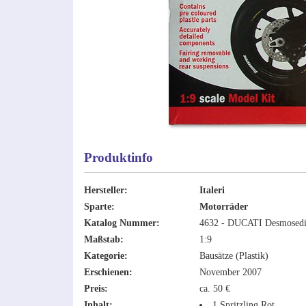
Produktinfo
Hersteller:
Italeri
Sparte:
Motorräder
Katalog Nummer:
4632 - DUCATI Desmosedi
Maßstab:
1:9
Kategorie:
Bausätze (Plastik)
Erschienen:
November 2007
Preis:
ca. 50 €
Inhalt:
1 Spritzling Rot