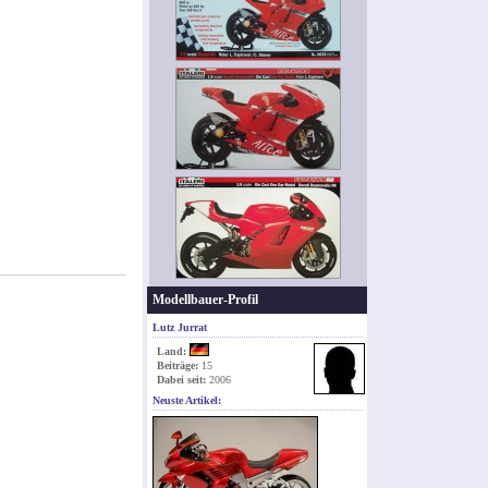
Modellbauer-Profil
Lutz Jurrat
Land:
Beiträge:
15
Dabei seit:
2006
Neuste Artikel: