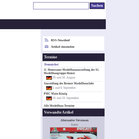
RSS-Newsfeed
Artikel einsenden
Termine
Demnächst:
11. Hemeraner Modellbauausstellung der IG
Modellbaugruppe Hemer
29. und 30. August
Ausstellung des Bremer Modellbauclubs
5. und 6. September
PMC Main-Kinzig
19. und 20. September
Alle Modellbau-Termine
Verwandte Artikel
Alternative Versionen
Italeri