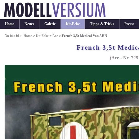
Home
Neues
Galerie
Kit-Ecke
Tipps & Tricks
Presse
Du bist hier:
Home
>
Kit-Ecke
>
Ace
>
French 3,5t Medical Van AHN
French 3,5t Medi
(Ace - Nr. 725