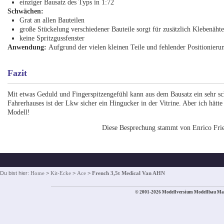
einziger Bausatz des Typs in 1:72
Schwächen:
Grat an allen Bauteilen
große Stückelung verschiedener Bauteile sorgt für zusätzlich Klebenäht
keine Spritzgussfenster
Anwendung:
Aufgrund der vielen kleinen Teile und fehlender Positionieru
Fazit
Mit etwas Geduld und Fingerspitzengefühl kann aus dem Bausatz ein sehr 
Fahrerhauses ist der Lkw sicher ein Hingucker in der Vitrine. Aber ich hätt
Modell!
Diese Besprechung stammt von Enrico Fri
Du bist hier:
Home
>
Kit-Ecke
>
Ace
>
French 3,5t Medical Van AHN
© 2001-2026 Modellversium Modellbau Ma