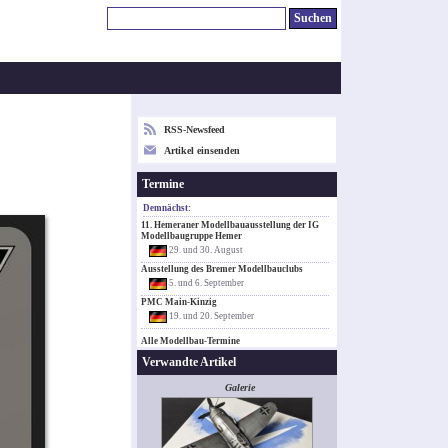
RSS-Newsfeed
Artikel einsenden
Termine
Demnächst:
11. Hemeraner Modellbauausstellung der IG
Modellbaugruppe Hemer
29. und 30. August
Ausstellung des Bremer Modellbauclubs
5. und 6. September
PMC Main-Kinzig
19. und 20. September
Alle Modellbau-Termine
Verwandte Artikel
Galerie