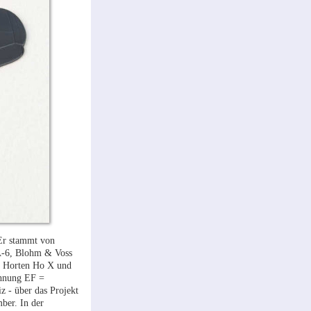
 Er stammt von
 A-6, Blohm & Voss
5, Horten Ho X und
ichnung EF =
z - über das Projekt
ber. In der