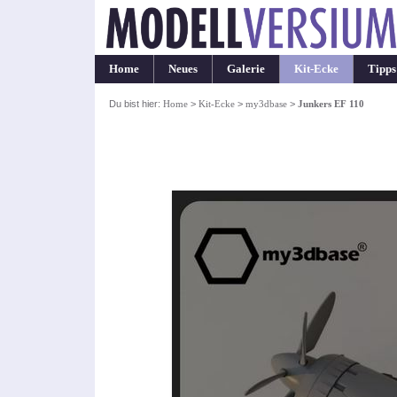
Home
Neues
Galerie
Kit-Ecke
Tipps
Du bist hier:
Home
>
Kit-Ecke
>
my3dbase
>
Junkers EF 110