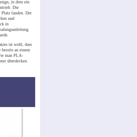
esign, in dem ein
ntrieb. Die
 Platz fanden. Der
chen und
ck in
malungsanleitung
urde.
tzes ist wohl, dass
 bereits an einem
, wie man PLA-
ster überdecken.