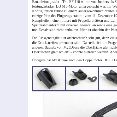
Bauanleitung steht: "Die EF 110 wurde von Junkers als S
leistungsstarker DB 613-Motor untergebracht war, im We
Konfiguration führte zu einem außergewöhnlich breiten
einzige Plan des Flugzeugs stammt vom 11. Dezember 1942
Rumpfteilen, eine mittlere mit Propellerblättern und Le
Spritzrahmenform mit diversen Kleinteilen sowie eine g
und Decals sind nicht enthalten. Hier ist ohnehin der Ph
Die Passgenauigkeit ist offensichtlich sehr gut, denn ei
die Druckstreifen erkennbar sind. Da stellt sich die Fr
anderen Bausatz von My3Dbase die Oberfläche glatt schle
Oberflächen glatt schleift - könnte hilfreich werden. Ab
Übrigens hat My3Dbase auch den Doppelmotor DB 613 als