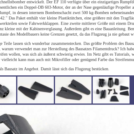
chnellstbomber entwickelt. Der EF 110 verfügte über ein einzigartiges Rumpfd
sentlichen ein Doppel-DB 603-Motor, der an der Nase gegenläufige Propeller a
 Rumpf, in dessen internem Bombenschacht zwei 500 kg-Bomben nebeneinander
." Das Paket enthält vier kleine Plastiktütchen, eine größere mit den Tragflä
itwerkteilen sowie Fahrwerkklappen. Eine zweite mittlerer Größe mit einem Dru
anz kleine mit der Kabinenverglasung. Außerdem gibt es eine Bauanleitung. Be
antasie des Modellbauers keine Grenzen gesetzt, da das Flugzeug ja nie gebaut w
nige Teile lassen sich wunderbar zusammenstecken. Das größte Problem des Bausa
age, warum verwendet man zur Herstellung des Bausatzes Filamentdruck? Ich habe
ifen wollen, was sich als äußerst schwierig erwies. Im Netz gibt es Tutorials
er vielleicht kann man auch mit Mikrofiller oder genügend Farbe das Streifenmu
 Bausatz im Angebot. Damit lässt sich das Flugzeug bestücken.