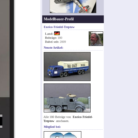
Modellbauer-Profil
Enrico Friedel-Treptow
Land:
Beiträge:
180
Dabei seit:
2009
Neuste Artikel:
Alle 180 Beiträge von
Enrico Friedel-
Treptow
anschauen.
Mitglied bei: