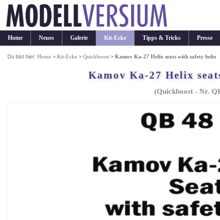
Home
Neues
Galerie
Kit-Ecke
Tipps & Tricks
Presse
Du bist hier:
Home
>
Kit-Ecke
>
Quickboost
>
Kamov Ka-27 Helix seats with safety belts
Kamov Ka-27 Helix seats
(Quickboost - Nr. Q